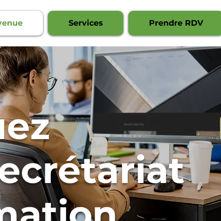
venue
Services
Prendre RDV
uez
ecrétariat
mation