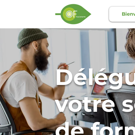
Bien
Délég
votre s
de for