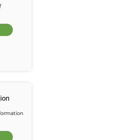
f
ion
 formation