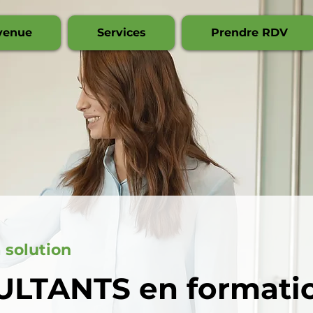
venue
Services
Prendre RDV
 solution
LTANTS en formati