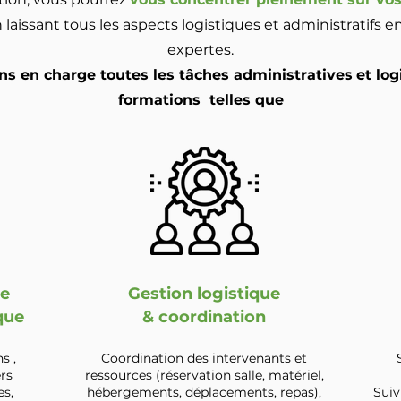
 laissant tous les aspects logistiques et administratifs 
expertes.
s en charge toutes les tâches administratives
et log
formations
telles que
ve
Gestion logistique
que
& coordination
s ,
Coordination des intervenants et
ers
ressources (réservation salle, matériel,
es,
hébergements, déplacements, repas),
Suiv